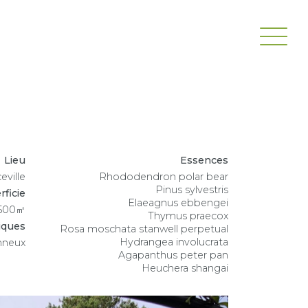
Lieu
Essences
eville
Rhododendron polar bear
Pinus sylvestris
rficie
Elaeagnus ebbengei
500㎡
Thymus praecox
tiques
Rosa moschata stanwell perpetual
Hydrangea involucrata
onneux
Agapanthus peter pan
Heuchera shangai