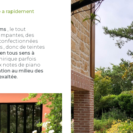
e a rapidement
ums
, le tout
rimpantes, des
r confectionnées
s , donc de teintes
t en tous sens à
nirique parfois
x notes de piano
tion au milieu des
exaltée.