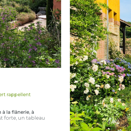
ert rappellent
 à la flânerie, à
t forte, un tableau