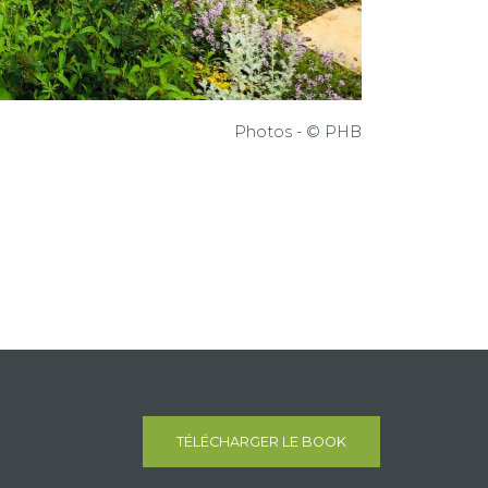
Photos -
© PHB
TÉLÉCHARGER LE BOOK