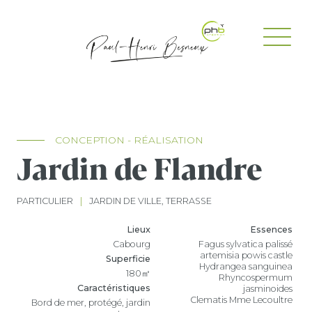
CONCEPTION - RÉALISATION
Jardin de Flandre
PARTICULIER
|
JARDIN DE VILLE, TERRASSE
Lieux
Essences
Cabourg
Fagus sylvatica palissé
artemisia powis castle
Superficie
Hydrangea sanguinea
180㎡
Rhyncospermum
Caractéristiques
jasminoides
Clematis Mme Lecoultre
Bord de mer, protégé, jardin